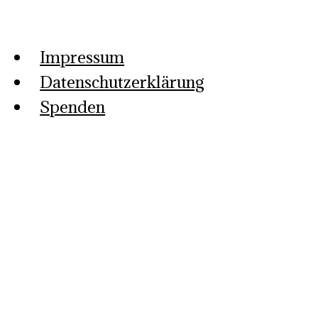
Impressum
Datenschutzerklärung
Spenden
Musikkollektiv Aachen e.V.
Die Location Area 28
Team Musikkollektiv
Mitarbeiten und fördern
Bands und Künstler/innen
Nachhaltigkeit bei Veranstaltungen und