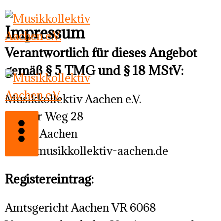
Zum
Inhalt
Impressum
springen
Verantwortlich für dieses Angebot
gemäß § 5 TMG und § 18 MStV:
Musikkollektiv Aachen e.V.
Grüner Weg 28
52070 Aachen
info@musikkollektiv-aachen.de
Registereintrag:
Amtsgericht Aachen VR 6068