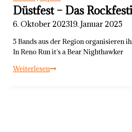
Düstfest – Das Rockfesti
6. Oktober 2023
19. Januar 2025
5 Bands aus der Region organisieren i
In Reno Run it´s a Bear Nighthawker
Düstfest
Weiterlesen
–
Das
Rockfestival
in
der
Area