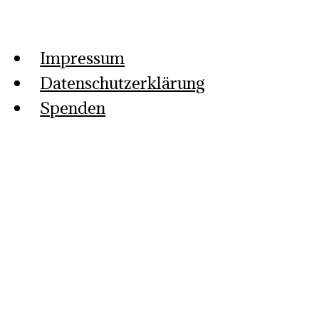
Impressum
Datenschutzerklärung
Spenden
Musikkollektiv Aachen e.V.
Die Location Area 28
Team Musikkollektiv
Mitarbeiten und fördern
Bands und Künstler/innen
Nachhaltigkeit bei Veranstaltungen und