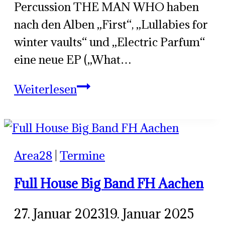
Percussion THE MAN WHO haben
nach den Alben „First“, „Lullabies for
winter vaults“ und „Electric Parfum“
eine neue EP („What…
Jooles
Weiterlesen
&
The
Hidden
Area28
|
Termine
Tracks
|
Full House Big Band FH Aachen
The
Man
27. Januar 2023
19. Januar 2025