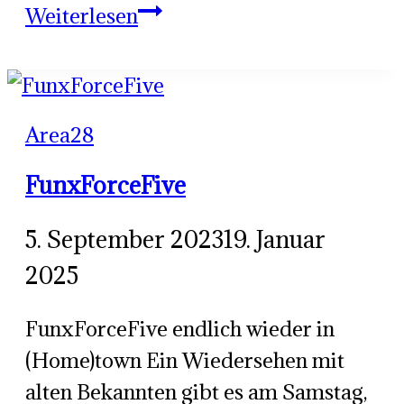
Friday-
Weiterlesen
Night
–
The
Area28
Best
of
FunxForceFive
Rock
&
5. September 2023
19. Januar
Soul
2025
FunxForceFive endlich wieder in
(Home)town Ein Wiedersehen mit
alten Bekannten gibt es am Samstag,