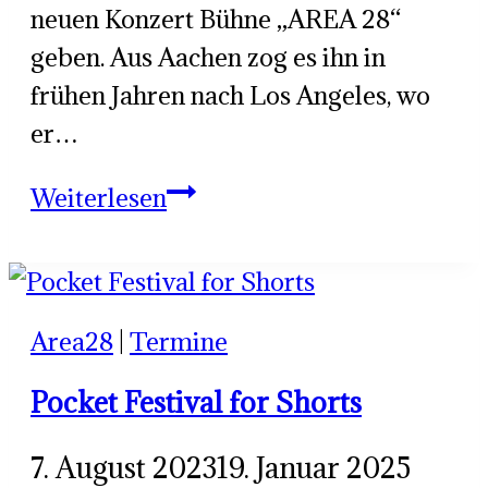
neuen Konzert Bühne „AREA 28“
geben. Aus Aachen zog es ihn in
frühen Jahren nach Los Angeles, wo
er…
DIRK
Weiterlesen
K
in
der
Area28
|
Termine
Area
Pocket Festival for Shorts
7. August 2023
19. Januar 2025