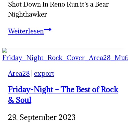
Shot Down In Reno Run it´s a Bear
Nighthawker
Düstfest
Weiterlesen
–
Das
Rockfestival
in
Area28
|
export
der
Friday-Night – The Best of Rock
Area
& Soul
28
29. September 2023