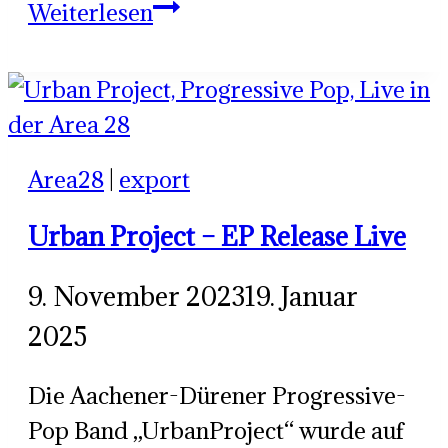
Powerrock
Weiterlesen
mit
Katortz
und
Element
Area28
|
export
C
Urban Project – EP Release Live
9. November 2023
19. Januar
2025
Die Aachener-Dürener Progressive-
Pop Band „UrbanProject“ wurde auf