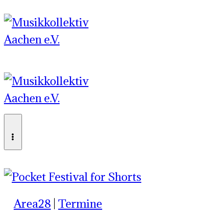
Zum
Inhalt
springen
Area28
|
Termine