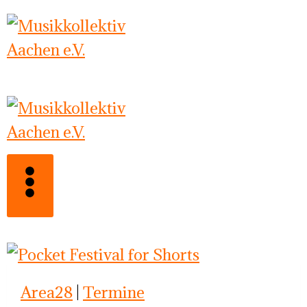
Zum
Inhalt
springen
Area28
|
Termine